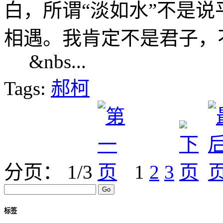
白，所谓“淡如水”不是
相遇。我肯定不是君子，
&nbs...
Tags:
郝柯
分页： 1/3
1
2
3
标签