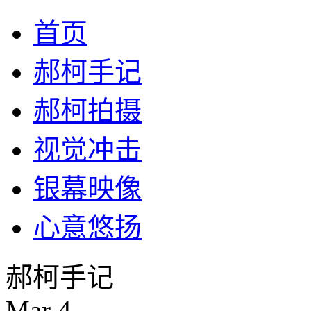
首页
郝柯手记
郝柯拍摄
视觉冲击
银幕映像
心意悠扬
郝柯手记
Mar
4