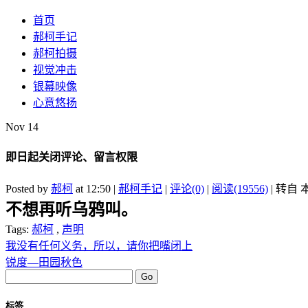
首页
郝柯手记
郝柯拍摄
视觉冲击
银幕映像
心意悠扬
Nov
14
即日起关闭评论、留言权限
Posted by
郝柯
at 12:50 |
郝柯手记
|
评论(0)
|
阅读(19556)
| 转自
不想再听乌鸦叫。
Tags:
郝柯
,
声明
我没有任何义务，所以，请你把嘴闭上
锐度—田园秋色
标签