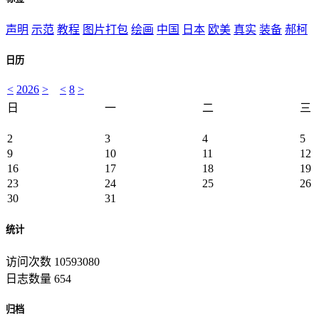
声明
示范
教程
图片打包
绘画
中国
日本
欧美
真实
装备
郝柯
日历
<
2026
>
<
8
>
日
一
二
三
2
3
4
5
9
10
11
12
16
17
18
19
23
24
25
26
30
31
统计
访问次数 10593080
日志数量 654
归档