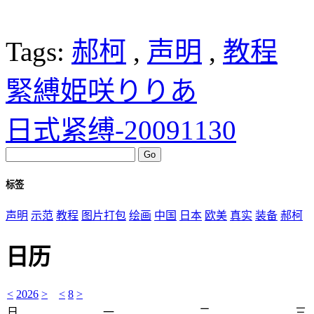
Tags:
郝柯
,
声明
,
教程
緊縛姫咲りりあ
日式紧缚-20091130
标签
声明
示范
教程
图片打包
绘画
中国
日本
欧美
真实
装备
郝柯
日历
<
2026
>
<
8
>
日
一
二
三