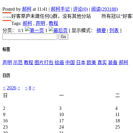
Posted by
郝柯
at 11:41 |
郝柯手记
|
评论(0)
|
阅读(293188)
好客草庐未建任何Q群，没有其他分站 所有冠以“好客草庐
Tags:
郝柯
,
声明
,
教程
分页： 1/1
1
[ 显示模式：
摘要
|
列表
]
标签
声明
示范
教程
图片打包
绘画
中国
日本
欧美
真实
装备
郝柯
日历
<
2026
>
<
8
>
日
一
二
2
3
4
9
10
11
16
17
18
23
24
25