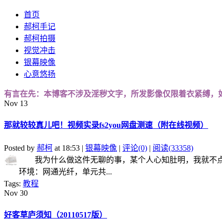
首页
郝柯手记
郝柯拍摄
视觉冲击
银幕映像
心意悠扬
有言在先：本博客不涉及淫秽文字，所发影像仅限着衣紧缚，
Nov
13
那就较较真儿吧！视频实录fs2you网盘测速（附在线视频）
Posted by
郝柯
at 18:53 |
银幕映像
|
评论(0)
|
阅读(33358)
我为什么做这件无聊的事，某个人心知肚明，我就不点你
环境：网通光纤，单元共...
Tags:
教程
Nov
30
好客草庐须知（20110517版）